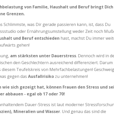
belastung von Familie, Haushalt und Beruf bringt Dich
ine Grenzen.
 Schlimmste, was Dir gerade passieren kann, ist, dass Du
tnessstudio oder Ernährungsumstellung weder Zeit noch Muß
ushalt und Beruf entschieden
hast, machst Du immer weit
aufwärts gehen!
chung,
am stärksten unter Dauerstress
. Dennoch wird in d
ischen den Geschlechtern ausreichend differenziert. Darum
us diesem Teufelskreis von Mehrfachbelastungen! Geschwei
twas gegen das
Ausfallrisiko
zu unternehmen!
nn wie sich gezeigt hat, können Frauen den Stress und se
r abbauen - egal ob 17 oder 70!
anhaltendem Dauer-Stress ist laut moderner Stressforschu
nzien), Mineralien und Wasser
. Und genau das sind die